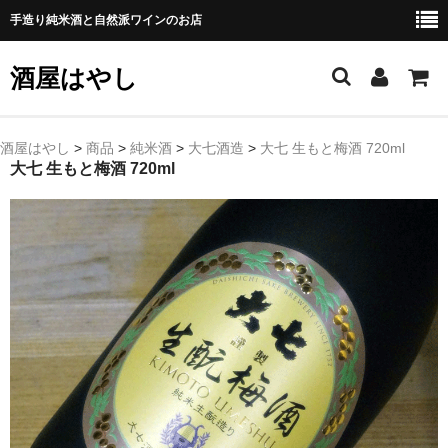
手造り純米酒と自然派ワインのお店
酒屋はやし
ホーム
酒屋はやし
>
商品
>
純米酒
>
大七酒造
>
大七 生もと梅酒 720ml
大七 生もと梅酒 720ml
商品カテゴリー
純 米 酒
よえもん 川村酒造店（岩手県花巻市）
田从･月下の舞 舞鶴酒造（秋田県横手市）
綿屋 金の井酒造（宮城県栗原市）
大七 大七酒造（福島県二本松市）
宗玄 宗玄酒造（石川県珠洲市）