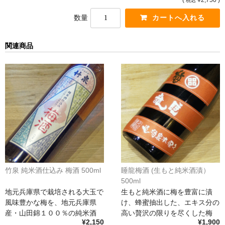
(
¥2,750 )
税込
France Champagne /ﾌﾗﾝｽ・ｼｬﾝﾊﾟｰﾆｭ
数量
Petitjean Pienne（ﾌﾟﾁｼﾞｬﾝ･ﾋﾟｴﾝﾇ）
関連商品
Valerie Frison（ｳﾞｧﾚﾘｰ･ﾌﾘｿﾞﾝ）
France Bourgogone/ﾌﾗﾝｽ･ﾌﾞﾙｺﾞｰﾆｭ
Pattes Loup（ﾊﾟｯﾄ・ﾙｰ）
Marcel Lapierre（ﾏﾙｾﾙ・ﾗﾋﾟｴｰﾙ）
Philippe Jambon（ﾌｨﾘｯﾌﾟ･ｼﾞｬﾝﾎﾞﾝ）
Roblet Monnot（ﾛﾌﾞﾚ･ﾓﾉ）
竹泉 純米酒仕込み 梅酒 500ml
睡龍梅酒 (生もと純米酒漬）
France Cotes du Rhone /ﾌﾗﾝｽ･ｺｰﾄ･ﾃﾞｭ･ﾛｰﾇ
500ml
地元兵庫県で栽培される大玉で
生もと純米酒に梅を豊富に漬
Les Vignerons d’Estezargues（ｴｽﾃｻﾞﾙｸﾞ協同組合）
風味豊かな梅を、地元兵庫県
け、蜂蜜抽出した、エキス分の
産・山田錦１００％の純米酒
高い贅沢の限りを尽くした梅
Les Champs Libres（ﾚ･ｼｬﾝ･ﾘｰﾌﾞﾙ）
¥2,150
¥1,900
[…]
[…]