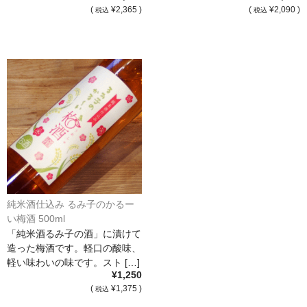
(
¥2,365 )
(
¥2,090 )
税込
税込
France Languedoc Roussillon / ﾗﾝｸﾞ･ﾄﾞｯｸ･ﾙｰｼｮﾝ
Castelmaure（ｶｽtｨﾓｰﾙ協同組合）
Mas Bres（ﾏｽ･ﾌﾞﾚｽ）
France Loire/ﾌﾗﾝｽ・ﾛﾜｰﾙ
Domaine des Bois Lucas（ﾄﾞﾒｰﾇ･ﾃﾞ･ﾎﾞｱ･ﾙｶ）
Italia/ｲｱﾀﾘｱ
Abruzzo/ｱﾌﾞﾙｯﾂｫ州
純米酒仕込み るみ子のかるー
い梅酒 500ml
Fabulas（ﾌｧﾋﾞｭﾗｽ）
「純米酒るみ子の酒」に漬けて
造った梅酒です。軽口の酸味、
United States of America / ｱﾒﾘｶ合衆国
軽い味わいの味です。スト […]
¥1,250
Broc Cellars（ﾌﾞﾛｯｸ・ｾﾗｰｽﾞ）
(
¥1,375 )
税込