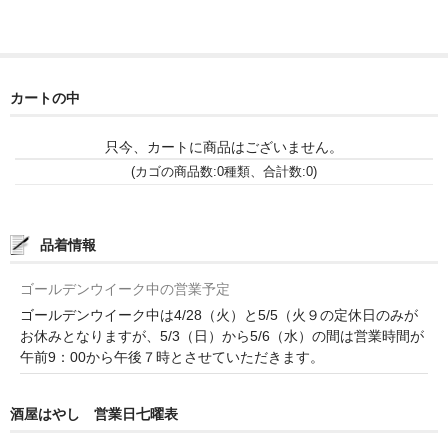
和-リキュール
ひやおろし
たまり
カートの中
キッコウトミ
只今、カートに商品はございません。
(カゴの商品数:0種類、合計数:0)
南蔵商店
品着情報
ゴールデンウイーク中の営業予定
ゴールデンウイーク中は4/28（火）と5/5（火９の定休日のみが
お休みとなりますが、5/3（日）から5/6（水）の間は営業時間が
午前9：00から午後７時とさせていただきます。
酒屋はやし 営業日七曜表