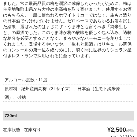
諏訪泉 諏訪酒造（鳥取県八頭郡智頭町）
ました。常に最高品質の梅を潤沢に確保したかったがために、梅は
主産地和歌山県から大粒の南高梅を取り寄せました。使用するお酒
✚旭日 旭日酒造（島根県出雲市）
はもちろん、一般に使われるホワイトリカーではなく、生もと造り
の日本酒でなければいけません。ゼロベースであらゆるお酒を試し
た結果、選ばれたのはまさにザ・うま味とも言うべき「純米生も
悦凱陣 丸尾本店（香川県琴平市）
と」の原酒でした。このうま味が梅の酸味を優しく包み込み、過剰
な糖分を必要とすることなく、まろやかなハーモニーを創り出して
旭菊・綾花 旭菊酒造（福岡県久留米市）
くれました。登場するやいなや、「生もと梅酒」はリキュール関係
のコンクールの第一位を総なめにし、瞬く間に世界のミシュラン星
本 格 焼 酎
付きレストランで採用されるに至っています。
小鹿 小鹿酒造（鹿児島県鹿屋市)
明るい農村 霧島町蒸留所（鹿児島県霧島市）
アルコール度数 : 11度
原材料 : 紀州産南高梅（3Lサイズ）、日本酒（生モト純米原
鶴見 大石酒造（鹿児島県阿久根市）
酒）、砂糖
鉄輪 瑞鷹（熊本県熊本市）
720ml
自 然 派 ワ イ ン
¥2,500
在庫状態 : 在庫有り
France/ﾌﾗﾝｽ
(税別)