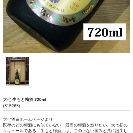
神亀 神亀酒造（埼玉県蓮田市）
隆・丹沢山 川西屋酒造店（神奈川県足柄上郡）
長珍 長珍酒造（愛知県津島市）
天遊琳・伊勢の白酒 タカハシ酒造（三重県四日市市）
るみ子の酒・英・妙の華 森喜酒造（三重県伊賀市）
大治郎・喜量能 畑酒造（滋賀県東近江市）
秋鹿・奥鹿 秋鹿酒造（大阪府豊能郡能勢町）
睡龍・生もとのどぶ 久保本家酒造（奈良県宇陀市）
大七 生もと梅酒 720ml
(515265)
竹泉 田治米（兵庫県朝来市）
大七酒造ホームページより
奥播磨 下村酒造店（兵庫県姫路市安富町）
既存のどの梅酒にも似ていない、最高の梅酒を造りたい。大七初の
リキュールである「生もと梅酒」は、この上ない望みと共に誕生し