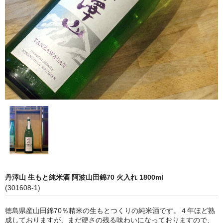
神亀 神亀酒造（埼玉県蓮田市）
隆・丹沢山 川西屋酒造店（神奈川県足柄上郡）
長珍 長珍酒造（愛知県津島市）
天遊琳・伊勢の白酒 タカハシ酒造（三重県四日市市）
るみ子の酒・英・妙の華 森喜酒造（三重県伊賀市）
大治郎・喜量能 畑酒造（滋賀県東近江市）
秋鹿・奥鹿 秋鹿酒造（大阪府豊能郡能勢町）
睡龍・生もとのどぶ 久保本家酒造（奈良県宇陀市）
丹澤山 生もと純米酒 阿波山田錦70 火入れ 1800ml
竹泉 田治米（兵庫県朝来市）
(301608-1)
奥播磨 下村酒造店（兵庫県姫路市安富町）
徳島県産山田錦70％精米の生もとつくりの純米酒です。４年ほど熟
成しておりますが、まだ硬さの残る味わいになっておりますので、