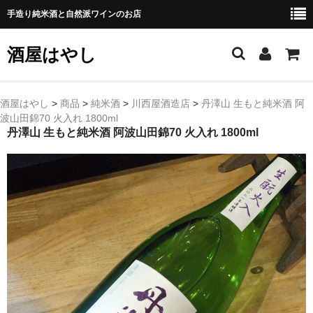
手造り純米酒と自然派ワインのお店
酒屋はやし
ホーム
酒屋はやし
>
商品
>
純米酒
>
川西屋酒造店
>
丹澤山 生もと純米酒 阿
波山田錦70 火入れ 1800ml
商品カテゴリー
丹澤山 生もと純米酒 阿波山田錦70 火入れ 1800ml
純 米 酒
よえもん 川村酒造店（岩手県花巻市）
田从･月下の舞 舞鶴酒造（秋田県横手市）
綿屋 金の井酒造（宮城県栗原市）
大七 大七酒造（福島県二本松市）
宗玄 宗玄酒造（石川県珠洲市）