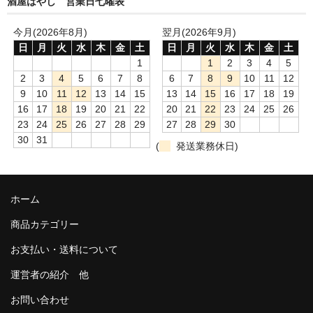
酒屋はやし 営業日七曜表
和-リキュール
今月(2026年8月)
翌月(2026年9月)
ひやおろし
日
月
火
水
木
金
土
日
月
火
水
木
金
土
たまり
1
1
2
3
4
5
2
3
4
5
6
7
8
6
7
8
9
10
11
12
キッコウトミ
9
10
11
12
13
14
15
13
14
15
16
17
18
19
16
17
18
19
20
21
22
20
21
22
23
24
25
26
南蔵商店
23
24
25
26
27
28
29
27
28
29
30
30
31
(
発送業務休日)
ホーム
商品カテゴリー
お支払い・送料について
運営者の紹介 他
お問い合わせ