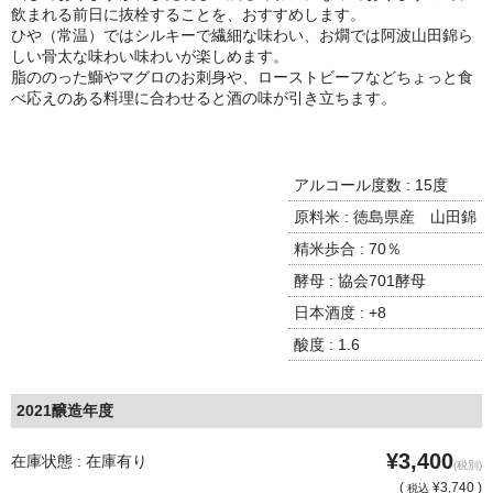
諏訪泉 諏訪酒造（鳥取県八頭郡智頭町）
飲まれる前日に抜栓することを、おすすめします。
ひや（常温）ではシルキーで繊細な味わい、お燗では阿波山田錦ら
✚旭日 旭日酒造（島根県出雲市）
しい骨太な味わい味わいが楽しめます。
脂ののった鰤やマグロのお刺身や、ローストビーフなどちょっと食
悦凱陣 丸尾本店（香川県琴平市）
べ応えのある料理に合わせると酒の味が引き立ちます。
旭菊・綾花 旭菊酒造（福岡県久留米市）
アルコール度数 : 15度
本 格 焼 酎
原料米 : 徳島県産 山田錦
小鹿 小鹿酒造（鹿児島県鹿屋市)
精米歩合 : 70％
酵母 : 協会701酵母
明るい農村 霧島町蒸留所（鹿児島県霧島市）
日本酒度 : +8
鶴見 大石酒造（鹿児島県阿久根市）
酸度 : 1.6
鉄輪 瑞鷹（熊本県熊本市）
2021醸造年度
自 然 派 ワ イ ン
¥3,400
在庫状態 : 在庫有り
France/ﾌﾗﾝｽ
(税別)
(
¥3,740 )
税込