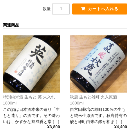
France Champagne /ﾌﾗﾝｽ・ｼｬﾝﾊﾟｰﾆｭ
数量
Petitjean Pienne（ﾌﾟﾁｼﾞｬﾝ･ﾋﾟｴﾝﾇ）
関連商品
Valerie Frison（ｳﾞｧﾚﾘｰ･ﾌﾘｿﾞﾝ）
France Bourgogone/ﾌﾗﾝｽ･ﾌﾞﾙｺﾞｰﾆｭ
Pattes Loup（ﾊﾟｯﾄ・ﾙｰ）
Marcel Lapierre（ﾏﾙｾﾙ・ﾗﾋﾟｴｰﾙ）
Philippe Jambon（ﾌｨﾘｯﾌﾟ･ｼﾞｬﾝﾎﾞﾝ）
Roblet Monnot（ﾛﾌﾞﾚ･ﾓﾉ）
特別純米酒 生もと 英 火入れ
秋鹿 生もと雄町 火入原酒
France Cotes du Rhone /ﾌﾗﾝｽ･ｺｰﾄ･ﾃﾞｭ･ﾛｰﾇ
1800ml
1800ml
この酒は日本酒本来の造り「生
自営田栽培の雄町100％の生も
Les Vignerons d’Estezargues（ｴｽﾃｻﾞﾙｸﾞ協同組合）
もと造り」の酒です。その味わ
と純米生原酒です。秋鹿特有の
いは、かすかな熟成香と常 […]
酸と雄町由来の酸が相ま […]
¥3,800
¥4,400
Les Champs Libres（ﾚ･ｼｬﾝ･ﾘｰﾌﾞﾙ）