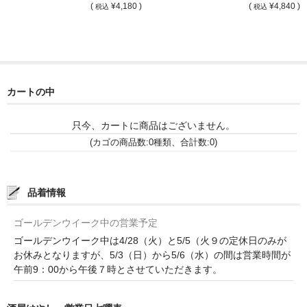
(
¥4,180 )
(
¥4,840 )
税込
税込
France Languedoc Roussillon / ﾗﾝｸﾞ･ﾄﾞｯｸ･ﾙｰｼｮﾝ
Castelmaure（ｶｽtｨﾓｰﾙ協同組合）
Mas Bres（ﾏｽ･ﾌﾞﾚｽ）
カートの中
France Loire/ﾌﾗﾝｽ・ﾛﾜｰﾙ
只今、カートに商品はございません。
Domaine des Bois Lucas（ﾄﾞﾒｰﾇ･ﾃﾞ･ﾎﾞｱ･ﾙｶ）
(カゴの商品数:0種類、合計数:0)
Italia/ｲｱﾀﾘｱ
品着情報
Abruzzo/ｱﾌﾞﾙｯﾂｫ州
ゴールデンウイーク中の営業予定
Fabulas（ﾌｧﾋﾞｭﾗｽ）
ゴールデンウイーク中は4/28（火）と5/5（火９の定休日のみが
United States of America / ｱﾒﾘｶ合衆国
お休みとなりますが、5/3（日）から5/6（水）の間は営業時間が
午前9：00から午後７時とさせていただきます。
Broc Cellars（ﾌﾞﾛｯｸ・ｾﾗｰｽﾞ）