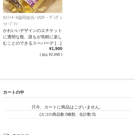
France Languedoc Roussillon / ﾗﾝｸﾞ･ﾄﾞｯｸ･ﾙｰｼｮﾝ
ｶｽﾃｨﾓｰﾙ協同組合･VDF・ｳﾞｭｳﾞｪ
Castelmaure（ｶｽtｨﾓｰﾙ協同組合）
ｯﾄ･ﾌﾞﾗﾝ
かわいいデザインのエチケット
Mas Bres（ﾏｽ･ﾌﾞﾚｽ）
に透明な瓶、誰もが気軽に楽し
むことのできるスーパーデ […]
France Loire/ﾌﾗﾝｽ・ﾛﾜｰﾙ
¥1,900
(
¥2,090 )
税込
Domaine des Bois Lucas（ﾄﾞﾒｰﾇ･ﾃﾞ･ﾎﾞｱ･ﾙｶ）
Italia/ｲｱﾀﾘｱ
Abruzzo/ｱﾌﾞﾙｯﾂｫ州
カートの中
Fabulas（ﾌｧﾋﾞｭﾗｽ）
只今、カートに商品はございません。
United States of America / ｱﾒﾘｶ合衆国
(カゴの商品数:0種類、合計数:0)
Broc Cellars（ﾌﾞﾛｯｸ・ｾﾗｰｽﾞ）