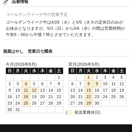
和-リキュール
品着情報
ひやおろし
ゴールデンウイーク中の営業予定
ゴールデンウイーク中は4/28（火）と5/5（火９の定休日のみが
たまり
お休みとなりますが、5/3（日）から5/6（水）の間は営業時間が
午前9：00から午後７時とさせていただきます。
キッコウトミ
南蔵商店
酒屋はやし 営業日七曜表
今月(2026年8月)
翌月(2026年9月)
日
月
火
水
木
金
土
日
月
火
水
木
金
土
1
1
2
3
4
5
2
3
4
5
6
7
8
6
7
8
9
10
11
12
9
10
11
12
13
14
15
13
14
15
16
17
18
19
16
17
18
19
20
21
22
20
21
22
23
24
25
26
23
24
25
26
27
28
29
27
28
29
30
30
31
(
発送業務休日)