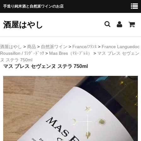
手造り純米酒と自然派ワインのお店
酒屋はやし
ホーム
酒屋はやし
>
商品
>
自然派ワイン
>
France/ﾌﾗﾝｽ
>
France Languedoc
Roussillon / ﾗﾝｸﾞ･ﾄﾞｯｸ
>
Mas Bres（ﾏｽ･ﾌﾞﾚｽ）
>
マス ブレス セヴェン
商品カテゴリー
ヌ ステラ 750ml
マス ブレス セヴェンヌ ステラ 750ml
純 米 酒
よえもん 川村酒造店（岩手県花巻市）
田从･月下の舞 舞鶴酒造（秋田県横手市）
綿屋 金の井酒造（宮城県栗原市）
大七 大七酒造（福島県二本松市）
宗玄 宗玄酒造（石川県珠洲市）