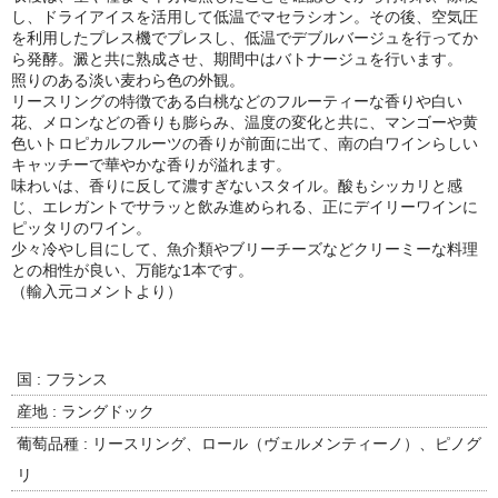
諏訪泉 諏訪酒造（鳥取県八頭郡智頭町）
し、ドライアイスを活用して低温でマセラシオン。その後、空気圧
を利用したプレス機でプレスし、低温でデブルバージュを行ってか
✚旭日 旭日酒造（島根県出雲市）
ら発酵。澱と共に熟成させ、期間中はバトナージュを行います。
照りのある淡い麦わら色の外観。
悦凱陣 丸尾本店（香川県琴平市）
リースリングの特徴である白桃などのフルーティーな香りや白い
花、メロンなどの香りも膨らみ、温度の変化と共に、マンゴーや黄
色いトロピカルフルーツの香りが前面に出て、南の白ワインらしい
旭菊・綾花 旭菊酒造（福岡県久留米市）
キャッチーで華やかな香りが溢れます。
味わいは、香りに反して濃すぎないスタイル。酸もシッカリと感
本 格 焼 酎
じ、エレガントでサラッと飲み進められる、正にデイリーワインに
ピッタリのワイン。
小鹿 小鹿酒造（鹿児島県鹿屋市)
少々冷やし目にして、魚介類やブリーチーズなどクリーミーな料理
との相性が良い、万能な1本です。
明るい農村 霧島町蒸留所（鹿児島県霧島市）
（輸入元コメントより）
鶴見 大石酒造（鹿児島県阿久根市）
鉄輪 瑞鷹（熊本県熊本市）
国 : フランス
産地 : ラングドック
自 然 派 ワ イ ン
葡萄品種 : リースリング、ロール（ヴェルメンティーノ）、ピノグ
France/ﾌﾗﾝｽ
リ