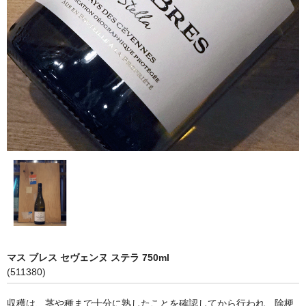
神亀 神亀酒造（埼玉県蓮田市）
隆・丹沢山 川西屋酒造店（神奈川県足柄上郡）
長珍 長珍酒造（愛知県津島市）
天遊琳・伊勢の白酒 タカハシ酒造（三重県四日市市）
るみ子の酒・英・妙の華 森喜酒造（三重県伊賀市）
大治郎・喜量能 畑酒造（滋賀県東近江市）
秋鹿・奥鹿 秋鹿酒造（大阪府豊能郡能勢町）
睡龍・生もとのどぶ 久保本家酒造（奈良県宇陀市）
竹泉 田治米（兵庫県朝来市）
マス ブレス セヴェンヌ ステラ 750ml
(511380)
奥播磨 下村酒造店（兵庫県姫路市安富町）
収穫は、茎や種まで十分に熟したことを確認してから行われ、除梗