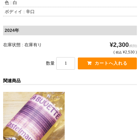
色 : 白
France Champagne /ﾌﾗﾝｽ・ｼｬﾝﾊﾟｰﾆｭ
ボディイ : 辛口
Petitjean Pienne（ﾌﾟﾁｼﾞｬﾝ･ﾋﾟｴﾝﾇ）
2024年
Valerie Frison（ｳﾞｧﾚﾘｰ･ﾌﾘｿﾞﾝ）
¥2,300
在庫状態 : 在庫有り
France Bourgogone/ﾌﾗﾝｽ･ﾌﾞﾙｺﾞｰﾆｭ
(税別)
(
¥2,530 )
税込
Pattes Loup（ﾊﾟｯﾄ・ﾙｰ）
数量
Marcel Lapierre（ﾏﾙｾﾙ・ﾗﾋﾟｴｰﾙ）
関連商品
Philippe Jambon（ﾌｨﾘｯﾌﾟ･ｼﾞｬﾝﾎﾞﾝ）
Roblet Monnot（ﾛﾌﾞﾚ･ﾓﾉ）
France Cotes du Rhone /ﾌﾗﾝｽ･ｺｰﾄ･ﾃﾞｭ･ﾛｰﾇ
Les Vignerons d’Estezargues（ｴｽﾃｻﾞﾙｸﾞ協同組合）
Les Champs Libres（ﾚ･ｼｬﾝ･ﾘｰﾌﾞﾙ）