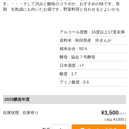
諏訪泉 諏訪酒造（鳥取県八頭郡智頭町）
す。・・・そして渋みと酸味のコラボが、おすすめの味です。長
期 生熟成にも向いたお酒です。野菜料理と合わせるとよいかも
✚旭日 旭日酒造（島根県出雲市）
悦凱陣 丸尾本店（香川県琴平市）
アルコール度数 : 16度以上17度未満
旭菊・綾花 旭菊酒造（福岡県久留米市）
原料米 : 秋田県産 吟ぎんが
精米歩合 : 50％
本 格 焼 酎
酵母 : 協会７号酵母
小鹿 小鹿酒造（鹿児島県鹿屋市)
日本酒度 : +7
酸度 : 1.7
明るい農村 霧島町蒸留所（鹿児島県霧島市）
アミノ酸度 : 0.6
鶴見 大石酒造（鹿児島県阿久根市）
鉄輪 瑞鷹（熊本県熊本市）
2025醸造年度
自 然 派 ワ イ ン
¥3,500
在庫状態 : 在庫有り
(税別)
(
¥3,850 )
税込
France/ﾌﾗﾝｽ