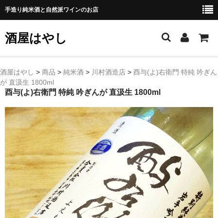
手造り純米酒と自然派ワインのお店
酒屋はやし
ホーム
酒屋はやし
>
商品
>
純米酒
>
川村酒造店
>
酉与(よ)右衛門 特純 吟ぎん
が 直汲生 1800ml
商品カテゴリー
酉与(よ)右衛門 特純 吟ぎんが 直汲生 1800ml
純 米 酒
よえもん 川村酒造店（岩手県花巻市）
田从･月下の舞 舞鶴酒造（秋田県横手市）
綿屋 金の井酒造（宮城県栗原市）
大七 大七酒造（福島県二本松市）
宗玄 宗玄酒造（石川県珠洲市）