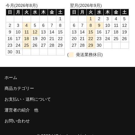
和-リキュール
今月(2026年8月)
翌月(2026年9月)
日
月
火
水
木
金
土
日
月
火
水
木
金
土
ひやおろし
1
1
2
3
4
5
2
3
4
5
6
7
8
6
7
8
9
10
11
12
たまり
9
10
11
12
13
14
15
13
14
15
16
17
18
19
16
17
18
19
20
21
22
20
21
22
23
24
25
26
キッコウトミ
23
24
25
26
27
28
29
27
28
29
30
30
31
南蔵商店
(
発送業務休日)
ホーム
商品カテゴリー
お支払い・送料について
運営者の紹介 他
お問い合わせ