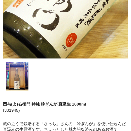
神亀 神亀酒造（埼玉県蓮田市）
隆・丹沢山 川西屋酒造店（神奈川県足柄上郡）
長珍 長珍酒造（愛知県津島市）
天遊琳・伊勢の白酒 タカハシ酒造（三重県四日市市）
るみ子の酒・英・妙の華 森喜酒造（三重県伊賀市）
大治郎・喜量能 畑酒造（滋賀県東近江市）
秋鹿・奥鹿 秋鹿酒造（大阪府豊能郡能勢町）
睡龍・生もとのどぶ 久保本家酒造（奈良県宇陀市）
酉与(よ)右衛門 特純 吟ぎんが 直汲生 1800ml
竹泉 田治米（兵庫県朝来市）
(301945)
奥播磨 下村酒造店（兵庫県姫路市安富町）
蔵の近くで栽培する「さっち」さんの「吟ぎんが」を使い仕込んだ
直汲みの生原酒です。ちょっとした魅力的な渋みのあるお酒で