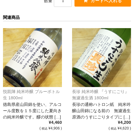
数量
France Champagne /ﾌﾗﾝｽ・ｼｬﾝﾊﾟｰﾆｭ
関連商品
Petitjean Pienne（ﾌﾟﾁｼﾞｬﾝ･ﾋﾟｴﾝﾇ）
Valerie Frison（ｳﾞｧﾚﾘｰ･ﾌﾘｿﾞﾝ）
France Bourgogone/ﾌﾗﾝｽ･ﾌﾞﾙｺﾞｰﾆｭ
Pattes Loup（ﾊﾟｯﾄ・ﾙｰ）
Marcel Lapierre（ﾏﾙｾﾙ・ﾗﾋﾟｴｰﾙ）
Philippe Jambon（ﾌｨﾘｯﾌﾟ･ｼﾞｬﾝﾎﾞﾝ）
悦凱陣 純米吟醸 ブルーボトル
長珍 純米吟醸 『うすにごり』
Roblet Monnot（ﾛﾌﾞﾚ･ﾓﾉ）
生 1800ml
無濾過生酒 1800ml
徳島県産山田錦を使い、アルコ
長珍の通称ハトロン紙 純米吟
France Cotes du Rhone /ﾌﾗﾝｽ･ｺｰﾄ･ﾃﾞｭ･ﾛｰﾇ
ール度数を１５度にした夏向き
醸山田錦になる前の 無濾過生
の純米吟醸です。醪の状態 […]
原酒のうすにごりタイプに […]
Les Vignerons d’Estezargues（ｴｽﾃｻﾞﾙｸﾞ協同組合）
¥4,460
¥4,200
(
¥4,906 )
(
¥4,620 )
税込
税込
Les Champs Libres（ﾚ･ｼｬﾝ･ﾘｰﾌﾞﾙ）