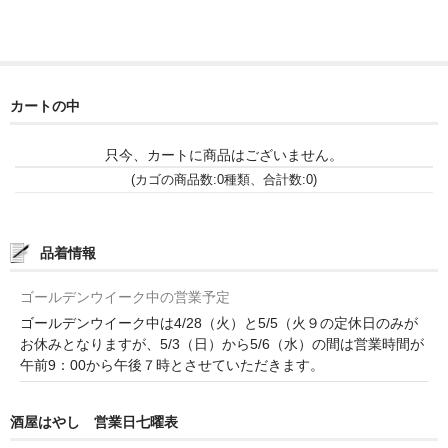
France Languedoc Roussillon / ﾗﾝｸﾞ･ﾄﾞｯｸ･ﾙｰｼｮﾝ
Castelmaure（ｶｽtｨﾓｰﾙ協同組合）
カートの中
Mas Bres（ﾏｽ･ﾌﾞﾚｽ）
只今、カートに商品はございません。
France Loire/ﾌﾗﾝｽ・ﾛﾜｰﾙ
(カゴの商品数:0種類、合計数:0)
Domaine des Bois Lucas（ﾄﾞﾒｰﾇ･ﾃﾞ･ﾎﾞｱ･ﾙｶ）
Italia/ｲｱﾀﾘｱ
品着情報
Abruzzo/ｱﾌﾞﾙｯﾂｫ州
ゴールデンウイーク中の営業予定
ゴールデンウイーク中は4/28（火）と5/5（火９の定休日のみが
Fabulas（ﾌｧﾋﾞｭﾗｽ）
お休みとなりますが、5/3（日）から5/6（水）の間は営業時間が
午前9：00から午後７時とさせていただきます。
United States of America / ｱﾒﾘｶ合衆国
Broc Cellars（ﾌﾞﾛｯｸ・ｾﾗｰｽﾞ）
酒屋はやし 営業日七曜表