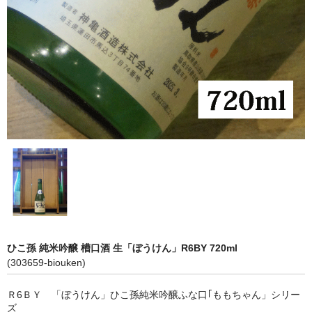
神亀 神亀酒造（埼玉県蓮田市）
隆・丹沢山 川西屋酒造店（神奈川県足柄上郡）
長珍 長珍酒造（愛知県津島市）
天遊琳・伊勢の白酒 タカハシ酒造（三重県四日市市）
るみ子の酒・英・妙の華 森喜酒造（三重県伊賀市）
大治郎・喜量能 畑酒造（滋賀県東近江市）
秋鹿・奥鹿 秋鹿酒造（大阪府豊能郡能勢町）
睡龍・生もとのどぶ 久保本家酒造（奈良県宇陀市）
ひこ孫 純米吟醸 槽口酒 生「ぼうけん」R6BY 720ml
竹泉 田治米（兵庫県朝来市）
(303659-biouken)
奥播磨 下村酒造店（兵庫県姫路市安富町）
Ｒ6ＢＹ 「ぼうけん」ひこ孫純米吟醸ふな口｢ももちゃん」シリー
ズ