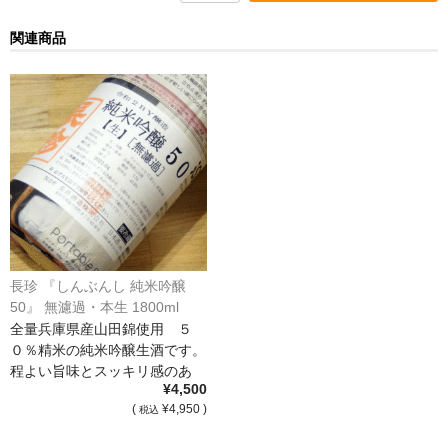
France Champagne /ﾌﾗﾝｽ・ｼｬﾝﾊﾟｰﾆｭ
関連商品
Petitjean Pienne（ﾌﾟﾁｼﾞｬﾝ･ﾋﾟｴﾝﾇ）
Valerie Frison（ｳﾞｧﾚﾘｰ･ﾌﾘｿﾞﾝ）
France Bourgogone/ﾌﾗﾝｽ･ﾌﾞﾙｺﾞｰﾆｭ
Pattes Loup（ﾊﾟｯﾄ・ﾙｰ）
Marcel Lapierre（ﾏﾙｾﾙ・ﾗﾋﾟｴｰﾙ）
Philippe Jambon（ﾌｨﾘｯﾌﾟ･ｼﾞｬﾝﾎﾞﾝ）
長珍 『しんぶんし 純米吟醸
50』 無濾過・本生 1800ml
Roblet Monnot（ﾛﾌﾞﾚ･ﾓﾉ）
全量兵庫県産山田錦使用 ５
０％精米の純米吟醸生酒です。
France Cotes du Rhone /ﾌﾗﾝｽ･ｺｰﾄ･ﾃﾞｭ･ﾛｰﾇ
程よい旨味とスッキリ感のあ
¥4,500
[…]
Les Vignerons d’Estezargues（ｴｽﾃｻﾞﾙｸﾞ協同組合）
(
¥4,950 )
税込
Les Champs Libres（ﾚ･ｼｬﾝ･ﾘｰﾌﾞﾙ）