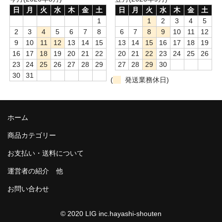
和-リキュール
日
月
火
水
木
金
土
日
月
火
水
木
金
土
1
1
2
3
4
5
ひやおろし
2
3
4
5
6
7
8
6
7
8
9
10
11
12
9
10
11
12
13
14
15
13
14
15
16
17
18
19
たまり
16
17
18
19
20
21
22
20
21
22
23
24
25
26
23
24
25
26
27
28
29
27
28
29
30
キッコウトミ
30
31
(
発送業務休日)
南蔵商店
ホーム
商品カテゴリー
お支払い・送料について
運営者の紹介 他
お問い合わせ
© 2020 LIG inc.hayashi-shouten