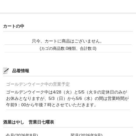
France Languedoc Roussillon / ﾗﾝｸﾞ･ﾄﾞｯｸ･ﾙｰｼｮﾝ
Castelmaure（ｶｽtｨﾓｰﾙ協同組合）
カートの中
Mas Bres（ﾏｽ･ﾌﾞﾚｽ）
只今、カートに商品はございません。
France Loire/ﾌﾗﾝｽ・ﾛﾜｰﾙ
(カゴの商品数:0種類、合計数:0)
Domaine des Bois Lucas（ﾄﾞﾒｰﾇ･ﾃﾞ･ﾎﾞｱ･ﾙｶ）
品着情報
Italia/ｲｱﾀﾘｱ
ゴールデンウイーク中の営業予定
Abruzzo/ｱﾌﾞﾙｯﾂｫ州
ゴールデンウイーク中は4/28（火）と5/5（火９の定休日のみが
お休みとなりますが、5/3（日）から5/6（水）の間は営業時間が
Fabulas（ﾌｧﾋﾞｭﾗｽ）
午前9：00から午後７時とさせていただきます。
United States of America / ｱﾒﾘｶ合衆国
酒屋はやし 営業日七曜表
Broc Cellars（ﾌﾞﾛｯｸ・ｾﾗｰｽﾞ）
今月(2026年8月)
翌月(2026年9月)