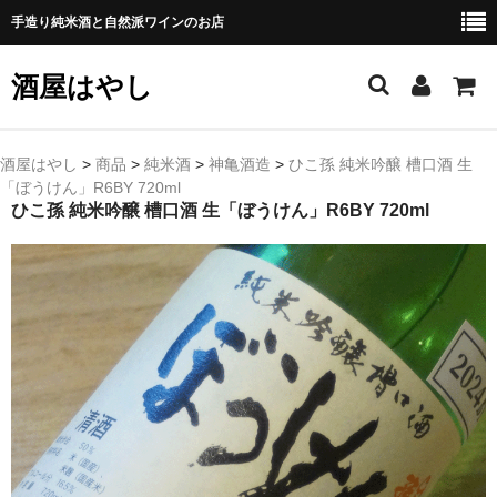
手造り純米酒と自然派ワインのお店
酒屋はやし
ホーム
酒屋はやし
>
商品
>
純米酒
>
神亀酒造
>
ひこ孫 純米吟醸 槽口酒 生
「ぼうけん」R6BY 720ml
商品カテゴリー
ひこ孫 純米吟醸 槽口酒 生「ぼうけん」R6BY 720ml
純 米 酒
よえもん 川村酒造店（岩手県花巻市）
田从･月下の舞 舞鶴酒造（秋田県横手市）
綿屋 金の井酒造（宮城県栗原市）
大七 大七酒造（福島県二本松市）
宗玄 宗玄酒造（石川県珠洲市）