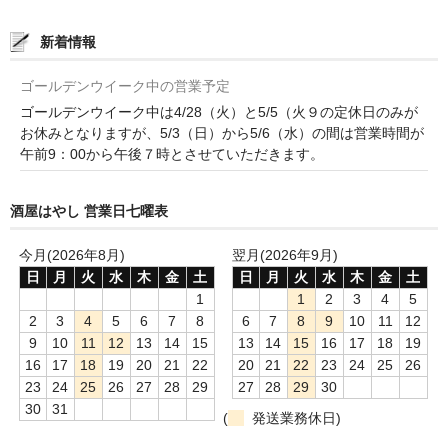
France Champagne /ﾌﾗﾝｽ・ｼｬﾝﾊﾟｰﾆｭ
新着情報
Petitjean Pienne（ﾌﾟﾁｼﾞｬﾝ･ﾋﾟｴﾝﾇ）
ゴールデンウイーク中の営業予定
Valerie Frison（ｳﾞｧﾚﾘｰ･ﾌﾘｿﾞﾝ）
ゴールデンウイーク中は4/28（火）と5/5（火９の定休日のみが
お休みとなりますが、5/3（日）から5/6（水）の間は営業時間が
France Bourgogone/ﾌﾗﾝｽ･ﾌﾞﾙｺﾞｰﾆｭ
午前9：00から午後７時とさせていただきます。
Pattes Loup（ﾊﾟｯﾄ・ﾙｰ）
酒屋はやし 営業日七曜表
Marcel Lapierre（ﾏﾙｾﾙ・ﾗﾋﾟｴｰﾙ）
今月(2026年8月)
翌月(2026年9月)
Philippe Jambon（ﾌｨﾘｯﾌﾟ･ｼﾞｬﾝﾎﾞﾝ）
日
月
火
水
木
金
土
日
月
火
水
木
金
土
1
1
2
3
4
5
Roblet Monnot（ﾛﾌﾞﾚ･ﾓﾉ）
2
3
4
5
6
7
8
6
7
8
9
10
11
12
9
10
11
12
13
14
15
13
14
15
16
17
18
19
France Cotes du Rhone /ﾌﾗﾝｽ･ｺｰﾄ･ﾃﾞｭ･ﾛｰﾇ
16
17
18
19
20
21
22
20
21
22
23
24
25
26
23
24
25
26
27
28
29
27
28
29
30
Les Vignerons d’Estezargues（ｴｽﾃｻﾞﾙｸﾞ協同組合）
30
31
(
発送業務休日)
Les Champs Libres（ﾚ･ｼｬﾝ･ﾘｰﾌﾞﾙ）