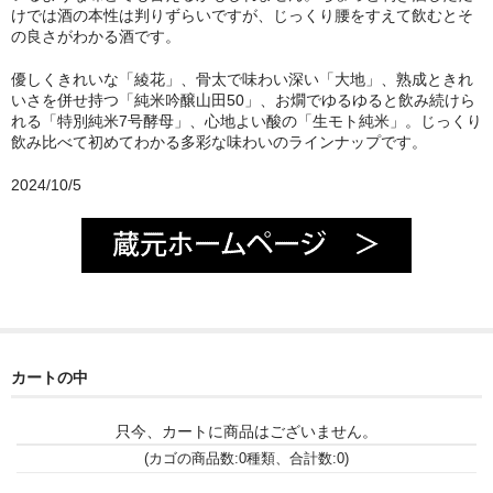
諏訪泉 諏訪酒造（鳥取県八頭郡智頭町）
けでは酒の本性は判りずらいですが、じっくり腰をすえて飲むとそ
の良さがわかる酒です。
✚旭日 旭日酒造（島根県出雲市）
優しくきれいな「綾花」、骨太で味わい深い「大地」、熟成ときれ
悦凱陣 丸尾本店（香川県琴平市）
いさを併せ持つ「純米吟醸山田50」、お燗でゆるゆると飲み続けら
れる「特別純米7号酵母」、心地よい酸の「生モト純米」。じっくり
飲み比べて初めてわかる多彩な味わいのラインナップです。
旭菊・綾花 旭菊酒造（福岡県久留米市）
2024/10/5
本 格 焼 酎
小鹿 小鹿酒造（鹿児島県鹿屋市)
明るい農村 霧島町蒸留所（鹿児島県霧島市）
鶴見 大石酒造（鹿児島県阿久根市）
鉄輪 瑞鷹（熊本県熊本市）
カートの中
自 然 派 ワ イ ン
只今、カートに商品はございません。
(カゴの商品数:0種類、合計数:0)
France/ﾌﾗﾝｽ