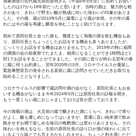
旭菊酒造の先代蔵元原田憲明さん（平成6年9月没）に初めてお会い
したのは17から18年前だったと思います。当時の酒は、魅力的な粗
神亀 神亀酒造（埼玉県蓮田市）
さがあり、きれいで野太い酸が熟成に向いた味わいの印象がありま
した。その後、蔵が2010年5月に漏電により蔵が全焼。その年の暮
隆・丹沢山 川西屋酒造店（神奈川県足柄上郡）
れには今の蔵を再建し醸造を休むことなく続けております。
長珍 長珍酒造（愛知県津島市）
初めて原田社長と会った後も、幾度となく旭菊の酒を飲む機会もあ
り、原田社長とちょっとしたお話をする機会も多々ありましたが、
じっくりとお話をする機会はありませんでした。2019年の秋に福岡
天遊琳・伊勢の白酒 タカハシ酒造（三重県四日市市）
の燗酒の会の前夜祭でたまたま、相席になることができ1時間ほど1
対1でお話をすることができました。その節に造りが終わる翌年の春
るみ子の酒・英・妙の華 森喜酒造（三重県伊賀市）
に蔵に伺うお約束し、翌年2020年の3月、コロナウイルスが蔓延し
緊急事態宣言の発令される直前に蔵に訪問させていただきお取引を
大治郎・喜量能 畑酒造（滋賀県東近江市）
始めることとなりました。
秋鹿・奥鹿 秋鹿酒造（大阪府豊能郡能勢町）
コロナウイルスの影響で蔵訪問や酒の会がなく、原田社長ともお会
いする機会がないまま今年2024年9月には原田社長の訃報を聞き、
睡龍・生もとのどぶ 久保本家酒造（奈良県宇陀市）
もう一度くらい蔵におじゃましておけば良か思っております。
今の旭菊の酒は、火災前の蔵で醸された酒にくらべ、きれいで滑り
竹泉 田治米（兵庫県朝来市）
がよく、酸も優しめになってはいますが、普通に旨い純米酒で飲み
飽きせずお燗で楽しめる毎日の晩酌酒には変わりありません。その
奥播磨 下村酒造店（兵庫県姫路市安富町）
味わいを例えるなら、生前の原田社長の語り口が酒の味わいに出て
いるような味とでも言えるかもしれません。ちょっと利き酒しただ