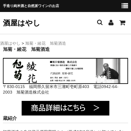
手造り純米酒と自然派ワインのお店
酒屋はやし
ホーム
酒屋はやし
>
旭菊・綾花 旭菊酒造
旭菊・綾花 旭菊酒造
商品カテゴリー
純 米 酒
よえもん 川村酒造店（岩手県花巻市）
〒830-0115 福岡県久留米市三潴町壱町原403 電話0942-64-
田从･月下の舞 舞鶴酒造（秋田県横手市）
2003 旭菊酒造株式会社
綿屋 金の井酒造（宮城県栗原市）
大七 大七酒造（福島県二本松市）
蔵紹介
宗玄 宗玄酒造（石川県珠洲市）