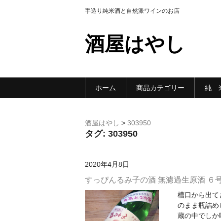
手造り純米酒と自然派ワインのお店
酒屋はやし
ホーム
商品カテゴリー
純 
酒屋はやし
>
303950
タグ:
303950
2020年4月8日
すっぴんるみ子の酒 無濾過生原酒 ６号酵
槽口から出て
のまま瓶詰め
蔵の中でしか