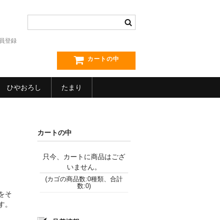
員登録
カートの中
ひやおろし
たまり
カートの中
只今、カートに商品はござ
いません。
(カゴの商品数:0種類、合計
数:0)
をそ
す。