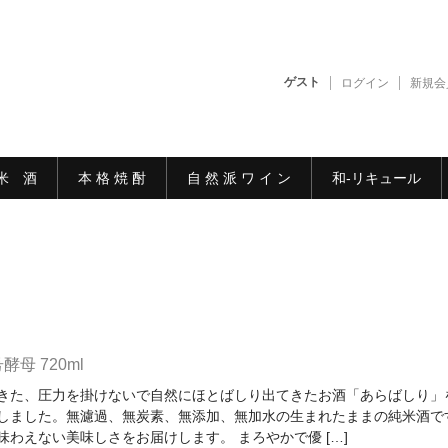
ゲスト
ログイン
新規会
米 酒
本 格 焼 酎
自 然 派 ワ イ ン
和-リキュール
母 720ml
きた、圧力を掛けないで自然にほとばしり出てきたお酒「あらばしり」
しました。無濾過、無炭素、無添加、無加水の生まれたままの純米酒で
味わえない美味しさをお届けします。 まろやかで優 […]