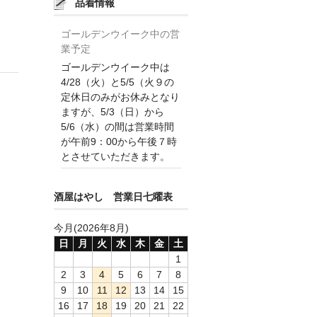
品着情報
ゴールデンウイーク中の営
業予定
ゴールデンウイーク中は
4/28（火）と5/5（火９の
定休日のみがお休みとなり
ますが、5/3（日）から
5/6（水）の間は営業時間
が午前9：00から午後７時
とさせていただきます。
酒屋はやし 営業日七曜表
今月(2026年8月)
日
月
火
水
木
金
土
1
2
3
4
5
6
7
8
9
10
11
12
13
14
15
16
17
18
19
20
21
22