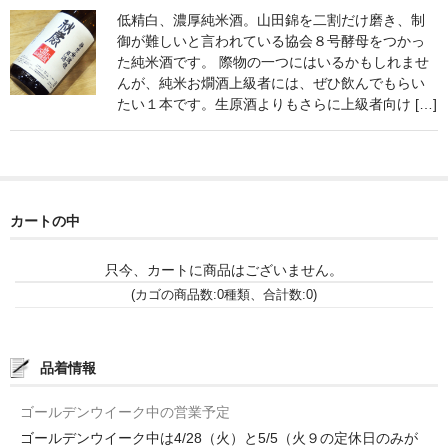
低精白、濃厚純米酒。山田錦を二割だけ磨き、制
神亀 神亀酒造（埼玉県蓮田市）
御が難しいと言われている協会８号酵母をつかっ
た純米酒です。 際物の一つにはいるかもしれませ
隆・丹沢山 川西屋酒造店（神奈川県足柄上郡）
んが、純米お燗酒上級者には、ぜひ飲んでもらい
たい１本です。生原酒よりもさらに上級者向け […]
長珍 長珍酒造（愛知県津島市）
天遊琳・伊勢の白酒 タカハシ酒造（三重県四日市市）
るみ子の酒・英・妙の華 森喜酒造（三重県伊賀市）
カートの中
大治郎・喜量能 畑酒造（滋賀県東近江市）
只今、カートに商品はございません。
秋鹿・奥鹿 秋鹿酒造（大阪府豊能郡能勢町）
(カゴの商品数:0種類、合計数:0)
睡龍・生もとのどぶ 久保本家酒造（奈良県宇陀市）
品着情報
竹泉 田治米（兵庫県朝来市）
奥播磨 下村酒造店（兵庫県姫路市安富町）
ゴールデンウイーク中の営業予定
ゴールデンウイーク中は4/28（火）と5/5（火９の定休日のみが