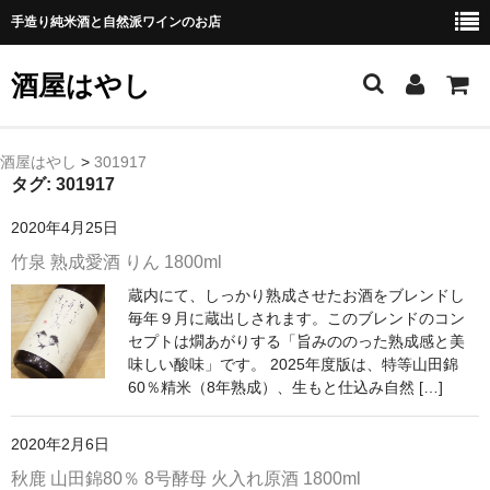
手造り純米酒と自然派ワインのお店
酒屋はやし
ホーム
酒屋はやし
>
301917
タグ:
301917
商品カテゴリー
2020年4月25日
純 米 酒
竹泉 熟成愛酒 りん 1800ml
蔵内にて、しっかり熟成させたお酒をブレンドし
よえもん 川村酒造店（岩手県花巻市）
毎年９月に蔵出しされます。このブレンドのコン
セプトは燗あがりする「旨みののった熟成感と美
田从･月下の舞 舞鶴酒造（秋田県横手市）
味しい酸味」です。 2025年度版は、特等山田錦
60％精米（8年熟成）、生もと仕込み自然 […]
綿屋 金の井酒造（宮城県栗原市）
大七 大七酒造（福島県二本松市）
2020年2月6日
秋鹿 山田錦80％ 8号酵母 火入れ原酒 1800ml
宗玄 宗玄酒造（石川県珠洲市）