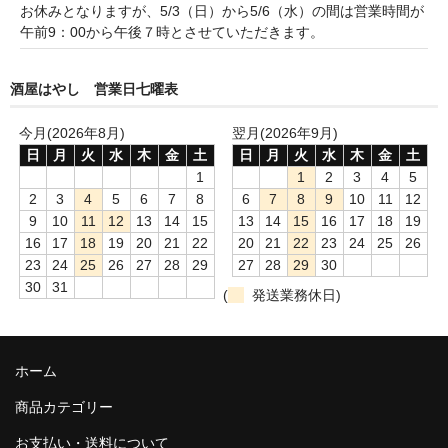
諏訪泉 諏訪酒造（鳥取県八頭郡智頭町）
お休みとなりますが、5/3（日）から5/6（水）の間は営業時間が
午前9：00から午後７時とさせていただきます。
✚旭日 旭日酒造（島根県出雲市）
酒屋はやし 営業日七曜表
悦凱陣 丸尾本店（香川県琴平市）
旭菊・綾花 旭菊酒造（福岡県久留米市）
今月(2026年8月)
翌月(2026年9月)
日
月
火
水
木
金
土
日
月
火
水
木
金
土
本 格 焼 酎
1
1
2
3
4
5
2
3
4
5
6
7
8
6
7
8
9
10
11
12
小鹿 小鹿酒造（鹿児島県鹿屋市)
9
10
11
12
13
14
15
13
14
15
16
17
18
19
16
17
18
19
20
21
22
20
21
22
23
24
25
26
明るい農村 霧島町蒸留所（鹿児島県霧島市）
23
24
25
26
27
28
29
27
28
29
30
30
31
(
発送業務休日)
鶴見 大石酒造（鹿児島県阿久根市）
鉄輪 瑞鷹（熊本県熊本市）
ホーム
自 然 派 ワ イ ン
商品カテゴリー
France/ﾌﾗﾝｽ
お支払い・送料について