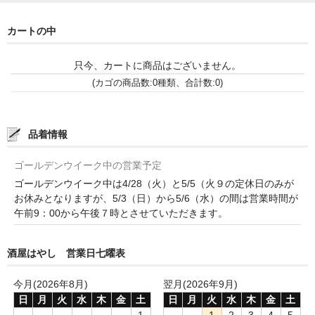
神亀 神亀酒造（埼玉県蓮田市）
カートの中
隆・丹沢山 川西屋酒造店（神奈川県足柄上郡）
只今、カートに商品はございません。
長珍 長珍酒造（愛知県津島市）
(カゴの商品数:0種類、合計数:0)
天遊琳・伊勢の白酒 タカハシ酒造（三重県四日市市）
品着情報
るみ子の酒・英・妙の華 森喜酒造（三重県伊賀市）
ゴールデンウイーク中の営業予定
大治郎・喜量能 畑酒造（滋賀県東近江市）
ゴールデンウイーク中は4/28（火）と5/5（火９の定休日のみが
お休みとなりますが、5/3（日）から5/6（水）の間は営業時間が
秋鹿・奥鹿 秋鹿酒造（大阪府豊能郡能勢町）
午前9：00から午後７時とさせていただきます。
睡龍・生もとのどぶ 久保本家酒造（奈良県宇陀市）
酒屋はやし 営業日七曜表
竹泉 田治米（兵庫県朝来市）
今月(2026年8月)
翌月(2026年9月)
奥播磨 下村酒造店（兵庫県姫路市安富町）
日
月
火
水
木
金
土
日
月
火
水
木
金
土
1
1
2
3
4
5