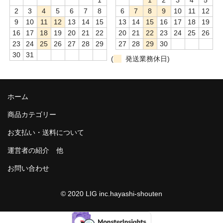
諏訪泉 諏訪酒造（鳥取県八頭郡智頭町）
2
3
4
5
6
7
8
6
7
8
9
10
11
12
9
10
11
12
13
14
15
13
14
15
16
17
18
19
✚旭日 旭日酒造（島根県出雲市）
16
17
18
19
20
21
22
20
21
22
23
24
25
26
23
24
25
26
27
28
29
27
28
29
30
悦凱陣 丸尾本店（香川県琴平市）
30
31
(
発送業務休日)
旭菊・綾花 旭菊酒造（福岡県久留米市）
本 格 焼 酎
ホーム
小鹿 小鹿酒造（鹿児島県鹿屋市)
商品カテゴリー
明るい農村 霧島町蒸留所（鹿児島県霧島市）
お支払い・送料について
鶴見 大石酒造（鹿児島県阿久根市）
運営者の紹介 他
お問い合わせ
鉄輪 瑞鷹（熊本県熊本市）
自 然 派 ワ イ ン
© 2020 LIG inc.hayashi-shouten
France/ﾌﾗﾝｽ