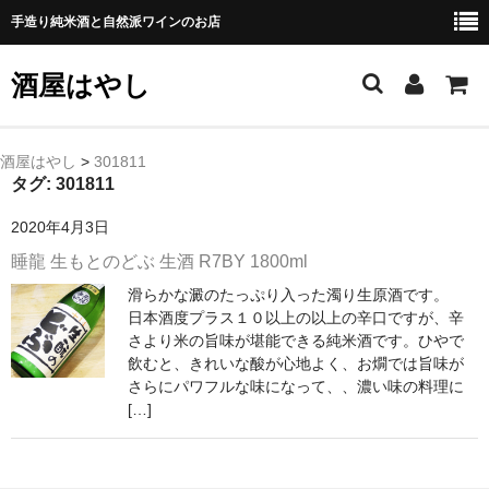
手造り純米酒と自然派ワインのお店
酒屋はやし
ホーム
酒屋はやし
>
301811
タグ:
301811
商品カテゴリー
2020年4月3日
純 米 酒
睡龍 生もとのどぶ 生酒 R7BY 1800ml
滑らかな澱のたっぷり入った濁り生原酒です。
よえもん 川村酒造店（岩手県花巻市）
日本酒度プラス１０以上の以上の辛口ですが、辛
さより米の旨味が堪能できる純米酒です。ひやで
田从･月下の舞 舞鶴酒造（秋田県横手市）
飲むと、きれいな酸が心地よく、お燗では旨味が
さらにパワフルな味になって、、濃い味の料理に
綿屋 金の井酒造（宮城県栗原市）
[…]
大七 大七酒造（福島県二本松市）
宗玄 宗玄酒造（石川県珠洲市）