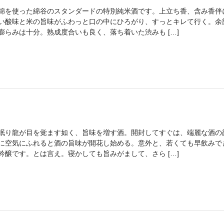
錦を使った綿谷のスタンダードの特別純米酒です。上立ち香、含み香伴
い酸味と米の旨味がふわっと口の中にひろがり、すっとキレて行く。余
膨らみは十分。熟成度合いも良く、落ち着いた渋みも […]
眠り龍が目を覚ます如く、旨味を増す酒。開封してすぐは、端麗な酒の
に空気にふれると酒の旨味が開花し始める。意外と、若くても早飲みで
吟醸です。とは言え。寝かしても旨みがまして、さら […]