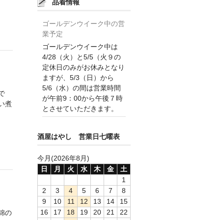
品着情報
ゴールデンウイーク中の営
業予定
ゴールデンウイーク中は
4/28（火）と5/5（火９の
定休日のみがお休みとなり
ますが、5/3（日）から
5/6（水）の間は営業時間
で
が午前9：00から午後７時
い煮
とさせていただきます。
酒屋はやし 営業日七曜表
今月(2026年8月)
日
月
火
水
木
金
土
1
2
3
4
5
6
7
8
9
10
11
12
13
14
15
16
17
18
19
20
21
22
錦の