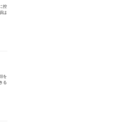
に控
韻は
顔を
きる