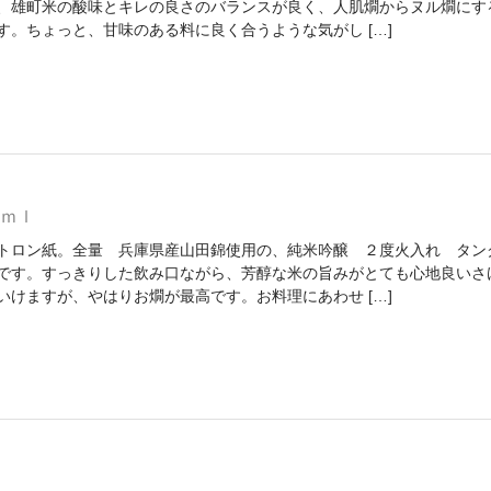
、雄町米の酸味とキレの良さのバランスが良く、人肌燗からヌル燗にす
す。ちょっと、甘味のある料に良く合うような気がし […]
0ｍｌ
トロン紙。全量 兵庫県産山田錦使用の、純米吟醸 ２度火入れ タン
です。すっきりした飲み口ながら、芳醇な米の旨みがとても心地良いさ
いけますが、やはりお燗が最高です。お料理にあわせ […]