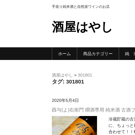
手造り純米酒と自然派ワインのお店
酒屋はやし
ホーム
商品カテゴリー
純 
酒屋はやし
>
301801
タグ:
301801
2020年5月4日
酉与(よ)右衛門 燗酒専用 純米酒 古酒ブレ
冷蔵貯蔵の古
に、ちょっと
合わせて！！