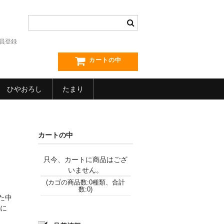
員登録
カートの中
ひやおろし
たまり
カートの中
只今、カートに商品はござ
いません。
(カゴの商品数:0種類、合計
数:0)
た中
に