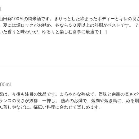
l
山田錦100％の純米酒です。きりっとした締まったボディーとキレの良
。夏には燗ロックがお勧め、冬なら５０度以上の熱燗がベストです。 ７
いた香りと味わいが、ゆるりと楽しむ食事に最適で […]
0ml
廃は、今後も注目の逸品です。まろやかな熟成で、旨味と余韻の長さが
ランスの良さが抜群 一押し。 熱めのお燗で、焼肉や焼き鳥に、ぬる燗
ん蒸しやなどに。幅広い料理に合わせて楽しめます。