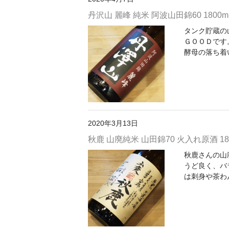
丹沢山 麗峰 純米 阿波山田錦60 1800m
タンク貯蔵の
ＧＯＯＤです
酵母の落ち着
2020年3月13日
秋鹿 山廃純米 山田錦70 火入れ原酒 180
秋鹿さんの山
うど良く、バ
は刺身や茶わ