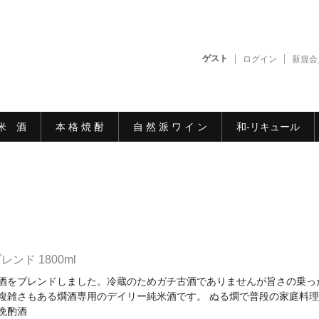
ゲスト
ログイン
新規会
米 酒
本 格 焼 酎
自 然 派 ワ イ ン
和-リキュール
ンド 1800ml
酒をブレンドしました。冷蔵のためガチ古酒でありませんが旨さの乗っ
複雑さもある燗酒専用のデイリー純米酒です。 ぬる燗で普段の家庭料理
晩酌酒