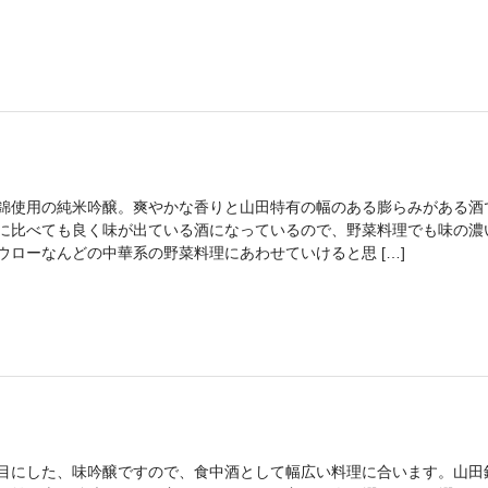
錦使用の純米吟醸。爽やかな香りと山田特有の幅のある膨らみがある酒
に比べても良く味が出ている酒になっているので、野菜料理でも味の濃
ウローなんどの中華系の野菜料理にあわせていけると思 […]
目にした、味吟醸ですので、食中酒として幅広い料理に合います。山田