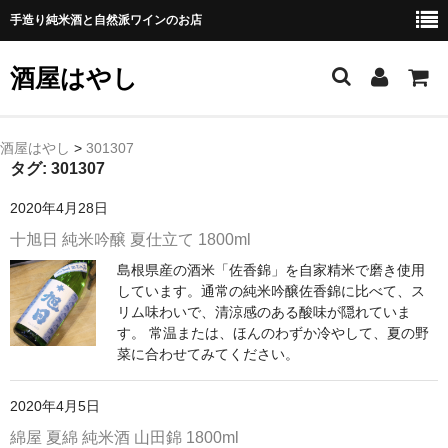
手造り純米酒と自然派ワインのお店
酒屋はやし
ホーム
酒屋はやし
>
301307
タグ:
301307
商品カテゴリー
2020年4月28日
純 米 酒
十旭日 純米吟醸 夏仕立て 1800ml
島根県産の酒米「佐香錦」を自家精米で磨き使用
よえもん 川村酒造店（岩手県花巻市）
しています。通常の純米吟醸佐香錦に比べて、ス
リム味わいで、清涼感のある酸味が隠れていま
田从･月下の舞 舞鶴酒造（秋田県横手市）
す。 常温または、ほんのわずか冷やして、夏の野
菜に合わせてみてください。
綿屋 金の井酒造（宮城県栗原市）
大七 大七酒造（福島県二本松市）
2020年4月5日
綿屋 夏綿 純米酒 山田錦 1800ml
宗玄 宗玄酒造（石川県珠洲市）