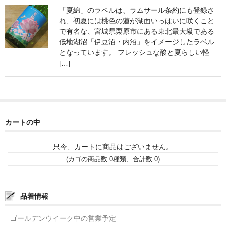
「夏綿」のラベルは、ラムサール条約にも登録さ
神亀 神亀酒造（埼玉県蓮田市）
れ、初夏には桃色の蓮が湖面いっぱいに咲くこと
で有名な、宮城県栗原市にある東北最大級である
隆・丹沢山 川西屋酒造店（神奈川県足柄上郡）
低地湖沼「伊豆沼・内沼」をイメージしたラベル
となっています。 フレッシュな酸と夏らしい軽
長珍 長珍酒造（愛知県津島市）
[…]
天遊琳・伊勢の白酒 タカハシ酒造（三重県四日市市）
るみ子の酒・英・妙の華 森喜酒造（三重県伊賀市）
カートの中
大治郎・喜量能 畑酒造（滋賀県東近江市）
秋鹿・奥鹿 秋鹿酒造（大阪府豊能郡能勢町）
只今、カートに商品はございません。
(カゴの商品数:0種類、合計数:0)
睡龍・生もとのどぶ 久保本家酒造（奈良県宇陀市）
竹泉 田治米（兵庫県朝来市）
品着情報
奥播磨 下村酒造店（兵庫県姫路市安富町）
ゴールデンウイーク中の営業予定