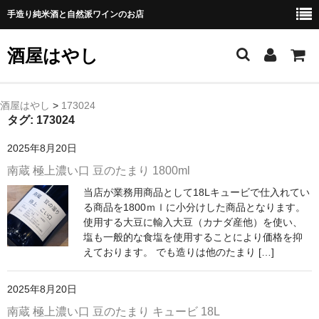
手造り純米酒と自然派ワインのお店
酒屋はやし
ホーム
酒屋はやし
>
173024
タグ:
173024
商品カテゴリー
2025年8月20日
純 米 酒
南蔵 極上濃い口 豆のたまり 1800ml
当店が業務用商品として18Lキュービで仕入れてい
よえもん 川村酒造店（岩手県花巻市）
る商品を1800ｍｌに小分けした商品となります。
使用する大豆に輸入大豆（カナダ産他）を使い、
田从･月下の舞 舞鶴酒造（秋田県横手市）
塩も一般的な食塩を使用することにより価格を抑
えております。 でも造りは他のたまり […]
綿屋 金の井酒造（宮城県栗原市）
大七 大七酒造（福島県二本松市）
2025年8月20日
南蔵 極上濃い口 豆のたまり キュービ 18L
宗玄 宗玄酒造（石川県珠洲市）