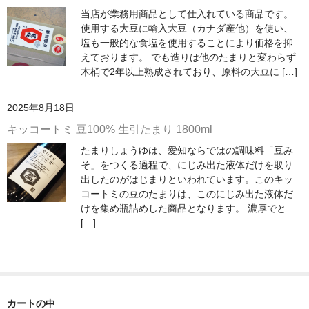
当店が業務用商品として仕入れている商品です。
神亀 神亀酒造（埼玉県蓮田市）
使用する大豆に輸入大豆（カナダ産他）を使い、
塩も一般的な食塩を使用することにより価格を抑
隆・丹沢山 川西屋酒造店（神奈川県足柄上郡）
えております。 でも造りは他のたまりと変わらず
木桶で2年以上熟成されており、原料の大豆に […]
長珍 長珍酒造（愛知県津島市）
2025年8月18日
天遊琳・伊勢の白酒 タカハシ酒造（三重県四日市市）
キッコートミ 豆100% 生引たまり 1800ml
るみ子の酒・英・妙の華 森喜酒造（三重県伊賀市）
たまりしょうゆは、愛知ならではの調味料「豆み
そ」をつくる過程で、にじみ出た液体だけを取り
大治郎・喜量能 畑酒造（滋賀県東近江市）
出したのがはじまりといわれています。このキッ
コートミの豆のたまりは、このにじみ出た液体だ
秋鹿・奥鹿 秋鹿酒造（大阪府豊能郡能勢町）
けを集め瓶詰めした商品となります。 濃厚でと
[…]
睡龍・生もとのどぶ 久保本家酒造（奈良県宇陀市）
竹泉 田治米（兵庫県朝来市）
奥播磨 下村酒造店（兵庫県姫路市安富町）
カートの中