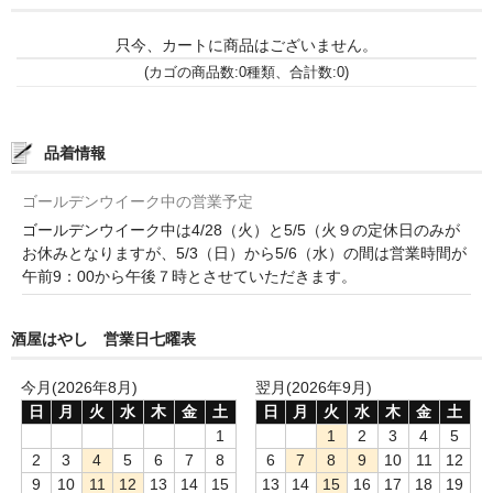
諏訪泉 諏訪酒造（鳥取県八頭郡智頭町）
只今、カートに商品はございません。
✚旭日 旭日酒造（島根県出雲市）
(カゴの商品数:0種類、合計数:0)
悦凱陣 丸尾本店（香川県琴平市）
旭菊・綾花 旭菊酒造（福岡県久留米市）
品着情報
本 格 焼 酎
ゴールデンウイーク中の営業予定
ゴールデンウイーク中は4/28（火）と5/5（火９の定休日のみが
小鹿 小鹿酒造（鹿児島県鹿屋市)
お休みとなりますが、5/3（日）から5/6（水）の間は営業時間が
午前9：00から午後７時とさせていただきます。
明るい農村 霧島町蒸留所（鹿児島県霧島市）
鶴見 大石酒造（鹿児島県阿久根市）
酒屋はやし 営業日七曜表
鉄輪 瑞鷹（熊本県熊本市）
今月(2026年8月)
翌月(2026年9月)
日
月
火
水
木
金
土
日
月
火
水
木
金
土
自 然 派 ワ イ ン
1
1
2
3
4
5
2
3
4
5
6
7
8
6
7
8
9
10
11
12
France/ﾌﾗﾝｽ
9
10
11
12
13
14
15
13
14
15
16
17
18
19