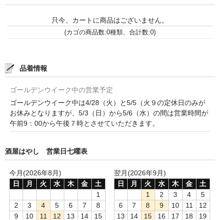
諏訪泉 諏訪酒造（鳥取県八頭郡智頭町）
只今、カートに商品はございません。
✚旭日 旭日酒造（島根県出雲市）
(カゴの商品数:0種類、合計数:0)
悦凱陣 丸尾本店（香川県琴平市）
旭菊・綾花 旭菊酒造（福岡県久留米市）
品着情報
本 格 焼 酎
ゴールデンウイーク中の営業予定
ゴールデンウイーク中は4/28（火）と5/5（火９の定休日のみが
小鹿 小鹿酒造（鹿児島県鹿屋市)
お休みとなりますが、5/3（日）から5/6（水）の間は営業時間が
午前9：00から午後７時とさせていただきます。
明るい農村 霧島町蒸留所（鹿児島県霧島市）
鶴見 大石酒造（鹿児島県阿久根市）
酒屋はやし 営業日七曜表
鉄輪 瑞鷹（熊本県熊本市）
今月(2026年8月)
翌月(2026年9月)
日
月
火
水
木
金
土
日
月
火
水
木
金
土
自 然 派 ワ イ ン
1
1
2
3
4
5
2
3
4
5
6
7
8
6
7
8
9
10
11
12
France/ﾌﾗﾝｽ
9
10
11
12
13
14
15
13
14
15
16
17
18
19