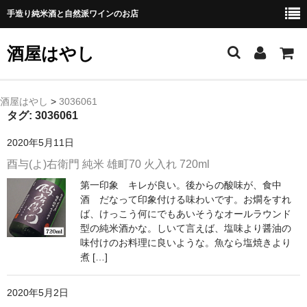
手造り純米酒と自然派ワインのお店
酒屋はやし
ホーム
酒屋はやし
>
3036061
タグ:
3036061
商品カテゴリー
2020年5月11日
純 米 酒
酉与(よ)右衛門 純米 雄町70 火入れ 720ml
第一印象 キレが良い。後からの酸味が、食中
よえもん 川村酒造店（岩手県花巻市）
酒 だなって印象付ける味わいです。お燗をすれ
ば、けっこう何にでもあいそうなオールラウンド
田从･月下の舞 舞鶴酒造（秋田県横手市）
型の純米酒かな。しいて言えば、塩味より醤油の
味付けのお料理に良いような。魚なら塩焼きより
綿屋 金の井酒造（宮城県栗原市）
煮 […]
大七 大七酒造（福島県二本松市）
2020年5月2日
宗玄 宗玄酒造（石川県珠洲市）