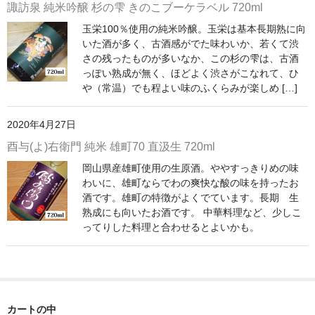
諏訪泉 純米吟醸 杉の雫 きのこブーケラベル 720ml
神亀 神亀酒造（埼玉県蓮田市）
玉栄100％使用の純米吟醸。玉栄は基本長期熟に向
いた酒が多く、古酒感がでた味わいか、若くて渋
隆・丹沢山 川西屋酒造店（神奈川県足柄上郡）
さの残ったものが多いなか、この杉の雫は、古酒
っぽい熟成が無く、ほどよく渋さがこなれて、ひ
長珍 長珍酒造（愛知県津島市）
や（常温）でも程よい味のふくらみが楽しめ […]
天遊琳・伊勢の白酒 タカハシ酒造（三重県四日市市）
2020年4月27日
るみ子の酒・英・妙の華 森喜酒造（三重県伊賀市）
酉与(よ)右衛門 純米 雄町70 直汲生 720ml
岡山県産雄町使用の生原酒。ややすっきりめの味
大治郎・喜量能 畑酒造（滋賀県東近江市）
わいに、雄町ならでわの爽快な酸の味を持ったお
酒です。雄町の特徴がよくでています。長期 生
秋鹿・奥鹿 秋鹿酒造（大阪府豊能郡能勢町）
熟成にも向いたお酒です。 中華料理など、少しこ
ってりした料理と合わせるとよいかも。
睡龍・生もとのどぶ 久保本家酒造（奈良県宇陀市）
竹泉 田治米（兵庫県朝来市）
奥播磨 下村酒造店（兵庫県姫路市安富町）
カートの中