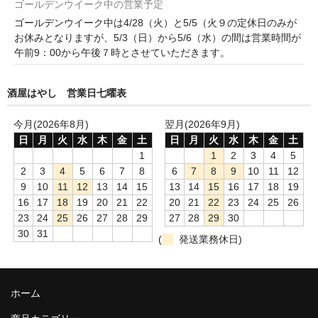
諏訪泉 諏訪酒造（鳥取県八頭郡智頭町）
ゴールデンウイーク中の営業予定
ゴールデンウイーク中は4/28（火）と5/5（火９の定休日のみが
✚旭日 旭日酒造（島根県出雲市）
お休みとなりますが、5/3（日）から5/6（水）の間は営業時間が
午前9：00から午後７時とさせていただきます。
悦凱陣 丸尾本店（香川県琴平市）
酒屋はやし 営業日七曜表
旭菊・綾花 旭菊酒造（福岡県久留米市）
本 格 焼 酎
今月(2026年8月)
翌月(2026年9月)
日
月
火
水
木
金
土
日
月
火
水
木
金
土
小鹿 小鹿酒造（鹿児島県鹿屋市)
1
1
2
3
4
5
2
3
4
5
6
7
8
6
7
8
9
10
11
12
明るい農村 霧島町蒸留所（鹿児島県霧島市）
9
10
11
12
13
14
15
13
14
15
16
17
18
19
16
17
18
19
20
21
22
20
21
22
23
24
25
26
鶴見 大石酒造（鹿児島県阿久根市）
23
24
25
26
27
28
29
27
28
29
30
30
31
(
発送業務休日)
鉄輪 瑞鷹（熊本県熊本市）
自 然 派 ワ イ ン
ホーム
France/ﾌﾗﾝｽ