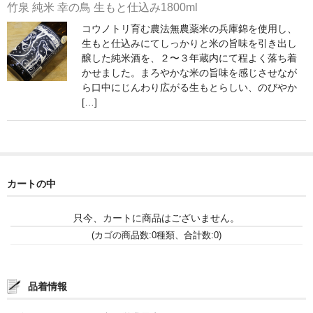
竹泉 純米 幸の鳥 生もと仕込み1800ml
神亀 神亀酒造（埼玉県蓮田市）
コウノトリ育む農法無農薬米の兵庫錦を使用し、
生もと仕込みにてしっかりと米の旨味を引き出し
隆・丹沢山 川西屋酒造店（神奈川県足柄上郡）
醸した純米酒を、２〜３年蔵内にて程よく落ち着
かせました。まろやかな米の旨味を感じさせなが
長珍 長珍酒造（愛知県津島市）
ら口中にじんわり広がる生もとらしい、のびやか
[…]
天遊琳・伊勢の白酒 タカハシ酒造（三重県四日市市）
るみ子の酒・英・妙の華 森喜酒造（三重県伊賀市）
大治郎・喜量能 畑酒造（滋賀県東近江市）
カートの中
秋鹿・奥鹿 秋鹿酒造（大阪府豊能郡能勢町）
只今、カートに商品はございません。
睡龍・生もとのどぶ 久保本家酒造（奈良県宇陀市）
(カゴの商品数:0種類、合計数:0)
竹泉 田治米（兵庫県朝来市）
品着情報
奥播磨 下村酒造店（兵庫県姫路市安富町）