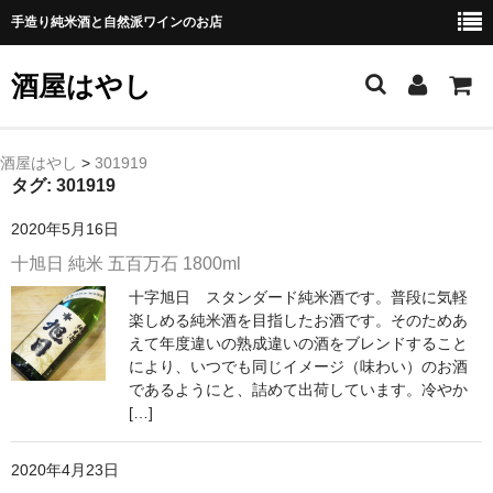
手造り純米酒と自然派ワインのお店
酒屋はやし
ホーム
酒屋はやし
>
301919
タグ:
301919
商品カテゴリー
2020年5月16日
純 米 酒
十旭日 純米 五百万石 1800ml
十字旭日 スタンダード純米酒です。普段に気軽
よえもん 川村酒造店（岩手県花巻市）
楽しめる純米酒を目指したお酒です。そのためあ
えて年度違いの熟成違いの酒をブレンドすること
田从･月下の舞 舞鶴酒造（秋田県横手市）
により、いつでも同じイメージ（味わい）のお酒
であるようにと、詰めて出荷しています。冷やか
綿屋 金の井酒造（宮城県栗原市）
[…]
大七 大七酒造（福島県二本松市）
2020年4月23日
宗玄 宗玄酒造（石川県珠洲市）