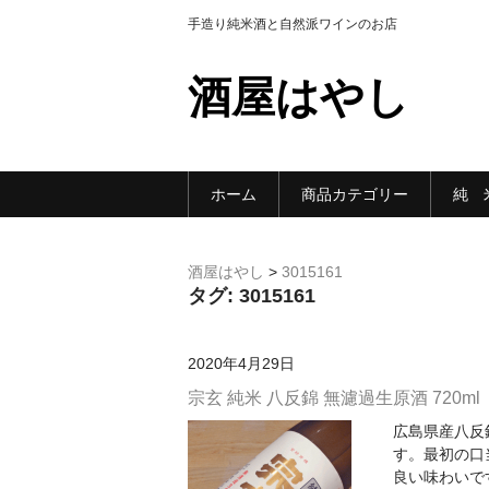
手造り純米酒と自然派ワインのお店
酒屋はやし
ホーム
商品カテゴリー
純 
酒屋はやし
>
3015161
タグ:
3015161
2020年4月29日
宗玄 純米 八反錦 無濾過生原酒 720ml
広島県産八反
す。最初の口
良い味わいで