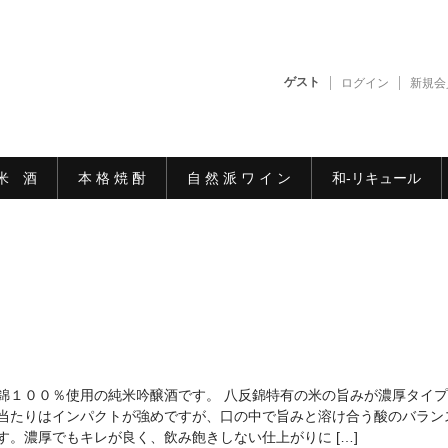
ゲスト
ログイン
新規会
米 酒
本 格 焼 酎
自 然 派 ワ イ ン
和-リキュール
錦１００％使用の純米吟醸酒です。 八反錦特有の米の旨みが濃厚タイプ
当たりはインパクトが強めですが、口の中で旨みと溶け合う酸のバラン
す。濃厚でもキレが良く、飲み飽きしない仕上がりに […]