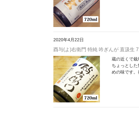
2020年4月22日
酉与(よ)右衛門 特純 吟ぎんが 直汲生 72
蔵の近くで栽
ちょっとした
めの味です。