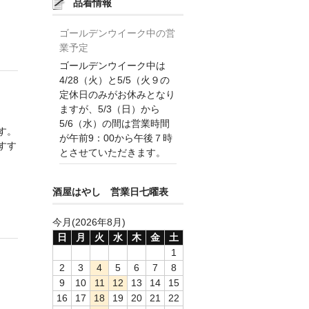
品着情報
ゴールデンウイーク中の営
業予定
ゴールデンウイーク中は
4/28（火）と5/5（火９の
定休日のみがお休みとなり
ますが、5/3（日）から
5/6（水）の間は営業時間
す。
が午前9：00から午後７時
すす
とさせていただきます。
酒屋はやし 営業日七曜表
今月(2026年8月)
日
月
火
水
木
金
土
1
2
3
4
5
6
7
8
9
10
11
12
13
14
15
16
17
18
19
20
21
22