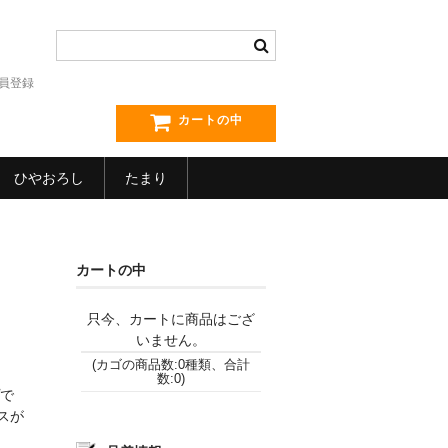
員登録
カートの中
ひやおろし
たまり
カートの中
只今、カートに商品はござ
いません。
(カゴの商品数:0種類、合計
数:0)
で
スが