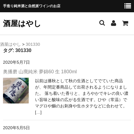
手造り純米酒と自然派ワインのお店
酒屋はやし
ホーム
酒屋はやし
>
301330
タグ:
301330
商品カテゴリー
2020年5月7日
純 米 酒
奥播磨 山廃純米 夢錦60 生 1800ml
以前は播秋として秋の生酒としてでていた商品
よえもん 川村酒造店（岩手県花巻市）
が、年間定番商品して出荷されるようになりまし
た。 落ち着いた香りと、まろやかでキレの良い濃
田从･月下の舞 舞鶴酒造（秋田県横手市）
い旨味と酸味の広がる生酒です。ひや（常温）で
マグロや鰤のお刺身や生ホタテなどに合わせて。
綿屋 金の井酒造（宮城県栗原市）
[…]
大七 大七酒造（福島県二本松市）
2020年5月5日
宗玄 宗玄酒造（石川県珠洲市）