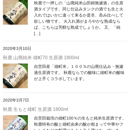
諏訪泉 諏訪酒造（鳥取県八頭郡智頭町）
秋鹿で一押しの「山廃純米山田錦無濾過」の生原
酒タイプです。同じ仕込みタンクの酒でも生と火
✚旭日 旭日酒造（島根県出雲市）
入れではいかに違って来るか是非、呑み比べして
欲しい物です。 火入れ酒がまろやかな熟成なら
悦凱陣 丸尾本店（香川県琴平市）
ば、こちらは芳醇な熟成でしょうか。 又、「純
[…]
旭菊・綾花 旭菊酒造（福岡県久留米市）
2020年3月10日
本 格 焼 酎
秋鹿 山廃純米 雄町70 生原酒 1800ml
小鹿 小鹿酒造（鹿児島県鹿屋市)
自営田産「雄町米」１００％の山廃仕込み・無濾
過生原酒です。 秋鹿ならでの酸味に雄町米の酸味
明るい農村 霧島町蒸留所（鹿児島県霧島市）
が上手くコラボしています。
鶴見 大石酒造（鹿児島県阿久根市）
鉄輪 瑞鷹（熊本県熊本市）
2020年3月7日
秋鹿 生もと雄町 生原酒 1800ml
自 然 派 ワ イ ン
自営田栽培の雄町100％の生もと純米生原酒です。
France/ﾌﾗﾝｽ
秋鹿特有の酸と雄町由来の酸が相まって中華やフ