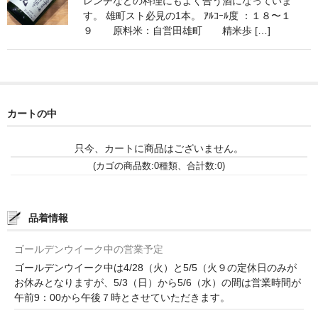
レンチなどの料理にもよく合う酒になっていま
France Champagne /ﾌﾗﾝｽ・ｼｬﾝﾊﾟｰﾆｭ
す。 雄町スト必見の1本。 ｱﾙｺｰﾙ度 ：１８〜１
９ 原料米：自営田雄町 精米歩 […]
Petitjean Pienne（ﾌﾟﾁｼﾞｬﾝ･ﾋﾟｴﾝﾇ）
Valerie Frison（ｳﾞｧﾚﾘｰ･ﾌﾘｿﾞﾝ）
France Bourgogone/ﾌﾗﾝｽ･ﾌﾞﾙｺﾞｰﾆｭ
カートの中
Pattes Loup（ﾊﾟｯﾄ・ﾙｰ）
只今、カートに商品はございません。
Marcel Lapierre（ﾏﾙｾﾙ・ﾗﾋﾟｴｰﾙ）
(カゴの商品数:0種類、合計数:0)
Philippe Jambon（ﾌｨﾘｯﾌﾟ･ｼﾞｬﾝﾎﾞﾝ）
品着情報
Roblet Monnot（ﾛﾌﾞﾚ･ﾓﾉ）
ゴールデンウイーク中の営業予定
France Cotes du Rhone /ﾌﾗﾝｽ･ｺｰﾄ･ﾃﾞｭ･ﾛｰﾇ
ゴールデンウイーク中は4/28（火）と5/5（火９の定休日のみが
Les Vignerons d’Estezargues（ｴｽﾃｻﾞﾙｸﾞ協同組合）
お休みとなりますが、5/3（日）から5/6（水）の間は営業時間が
午前9：00から午後７時とさせていただきます。
Les Champs Libres（ﾚ･ｼｬﾝ･ﾘｰﾌﾞﾙ）