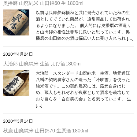
奥播磨 山廃純米 山田錦60 生 1800ml
神亀 神亀酒造（埼玉県蓮田市）
以前は兵庫夢錦播秋と共に発売されていた秋の生
酒としてでていた商品が、通常商品して出荷され
隆・丹沢山 川西屋酒造店（神奈川県足柄上郡）
るようになりました。 個人的には奥播磨の酒造り
と山田錦の相性は非常に良いと思っています。奥
長珍 長珍酒造（愛知県津島市）
播磨の山田錦のお酒は幅広い人に受け入れられ […]
天遊琳・伊勢の白酒 タカハシ酒造（三重県四日市市）
2020年4月24日
るみ子の酒・英・妙の華 森喜酒造（三重県伊賀市）
大治郎 山廃純米 生酒 よび酒1800ml
大治郎 スタンダード山廃純米 生酒。地元近江
大治郎・喜量能 畑酒造（滋賀県東近江市）
八幡の契約農家さんの造った「吟吹雪」を使った
純米酒です。この契約農家には、蔵元自身はじ
秋鹿・奥鹿 秋鹿酒造（大阪府豊能郡能勢町）
め、蔵人もそれぞれが農家として酒米を栽培して
おり自らを「呑百笑の会」と名乗っています。 生
睡龍・生もとのどぶ 久保本家酒造（奈良県宇陀市）
[…]
竹泉 田治米（兵庫県朝来市）
2020年3月14日
奥播磨 下村酒造店（兵庫県姫路市安富町）
秋鹿 山廃純米 山田錦70 生原酒 1800ml