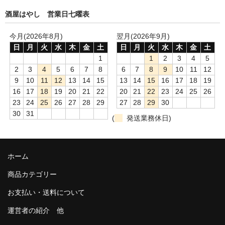
酒屋はやし 営業日七曜表
France Languedoc Roussillon / ﾗﾝｸﾞ･ﾄﾞｯｸ･ﾙｰｼｮﾝ
今月(2026年8月)
翌月(2026年9月)
Castelmaure（ｶｽtｨﾓｰﾙ協同組合）
日
月
火
水
木
金
土
日
月
火
水
木
金
土
1
1
2
3
4
5
Mas Bres（ﾏｽ･ﾌﾞﾚｽ）
2
3
4
5
6
7
8
6
7
8
9
10
11
12
France Loire/ﾌﾗﾝｽ・ﾛﾜｰﾙ
9
10
11
12
13
14
15
13
14
15
16
17
18
19
16
17
18
19
20
21
22
20
21
22
23
24
25
26
Domaine des Bois Lucas（ﾄﾞﾒｰﾇ･ﾃﾞ･ﾎﾞｱ･ﾙｶ）
23
24
25
26
27
28
29
27
28
29
30
30
31
(
発送業務休日)
Italia/ｲｱﾀﾘｱ
Abruzzo/ｱﾌﾞﾙｯﾂｫ州
ホーム
Fabulas（ﾌｧﾋﾞｭﾗｽ）
商品カテゴリー
United States of America / ｱﾒﾘｶ合衆国
お支払い・送料について
Broc Cellars（ﾌﾞﾛｯｸ・ｾﾗｰｽﾞ）
運営者の紹介 他