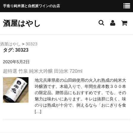
手造り純米酒と自然派ワインのお店
酒屋はやし
ホーム
酒屋はやし
>
30323
タグ:
30323
商品カテゴリー
2020年5月2日
純 米 酒
超特選 竹泉 純米大吟醸 田治米 720ml
地元兵庫県産の山田錦使用の火入れ熟成の純米大
よえもん 川村酒造店（岩手県花巻市）
吟醸酒です。木箱入りで、年間生産本数３００本
の限定品。贈答品にもおすすめです。でも、その
田从･月下の舞 舞鶴酒造（秋田県横手市）
魅力は味わいにあります。キレは抜群に良く、味
のりは熟成が十分で、例えるなら「おにぎりを食
綿屋 金の井酒造（宮城県栗原市）
[…]
大七 大七酒造（福島県二本松市）
宗玄 宗玄酒造（石川県珠洲市）