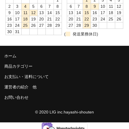
諏訪泉 諏訪酒造（鳥取県八頭郡智頭町）
2
3
4
5
6
7
8
6
7
8
9
10
11
12
9
10
11
12
13
14
15
13
14
15
16
17
18
19
✚旭日 旭日酒造（島根県出雲市）
16
17
18
19
20
21
22
20
21
22
23
24
25
26
23
24
25
26
27
28
29
27
28
29
30
悦凱陣 丸尾本店（香川県琴平市）
30
31
(
発送業務休日)
旭菊・綾花 旭菊酒造（福岡県久留米市）
本 格 焼 酎
ホーム
小鹿 小鹿酒造（鹿児島県鹿屋市)
商品カテゴリー
明るい農村 霧島町蒸留所（鹿児島県霧島市）
お支払い・送料について
鶴見 大石酒造（鹿児島県阿久根市）
運営者の紹介 他
お問い合わせ
鉄輪 瑞鷹（熊本県熊本市）
自 然 派 ワ イ ン
© 2020 LIG inc.hayashi-shouten
France/ﾌﾗﾝｽ