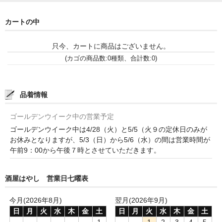
神亀 神亀酒造（埼玉県蓮田市）
カートの中
隆・丹沢山 川西屋酒造店（神奈川県足柄上郡）
只今、カートに商品はございません。
長珍 長珍酒造（愛知県津島市）
(カゴの商品数:0種類、合計数:0)
天遊琳・伊勢の白酒 タカハシ酒造（三重県四日市市）
品着情報
るみ子の酒・英・妙の華 森喜酒造（三重県伊賀市）
ゴールデンウイーク中の営業予定
大治郎・喜量能 畑酒造（滋賀県東近江市）
ゴールデンウイーク中は4/28（火）と5/5（火９の定休日のみが
お休みとなりますが、5/3（日）から5/6（水）の間は営業時間が
秋鹿・奥鹿 秋鹿酒造（大阪府豊能郡能勢町）
午前9：00から午後７時とさせていただきます。
睡龍・生もとのどぶ 久保本家酒造（奈良県宇陀市）
酒屋はやし 営業日七曜表
竹泉 田治米（兵庫県朝来市）
今月(2026年8月)
翌月(2026年9月)
奥播磨 下村酒造店（兵庫県姫路市安富町）
日
月
火
水
木
金
土
日
月
火
水
木
金
土
1
1
2
3
4
5