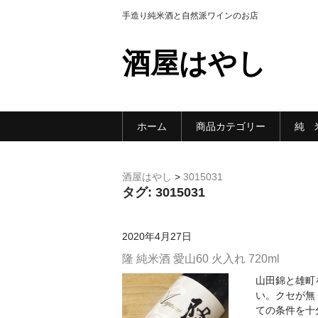
手造り純米酒と自然派ワインのお店
酒屋はやし
ホーム
商品カテゴリー
純 
酒屋はやし
>
3015031
タグ:
3015031
2020年4月27日
隆 純米酒 愛山60 火入れ 720ml
山田錦と雄町
い。クセが無
ての条件を十