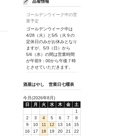
品着情報
ゴールデンウイーク中の営
業予定
ゴールデンウイーク中は
4/28（火）と5/5（火９の
定休日のみがお休みとなり
ますが、5/3（日）から
5/6（水）の間は営業時間
が午前9：00から午後７時
とさせていただきます。
酒屋はやし 営業日七曜表
今月(2026年8月)
日
月
火
水
木
金
土
1
2
3
4
5
6
7
8
9
10
11
12
13
14
15
16
17
18
19
20
21
22