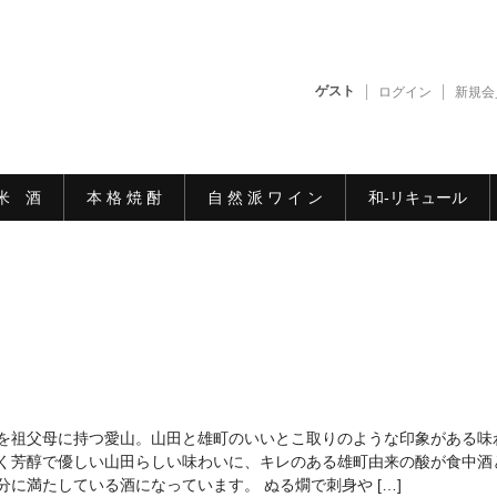
ゲスト
ログイン
新規会
米 酒
本 格 焼 酎
自 然 派 ワ イ ン
和-リキュール
を祖父母に持つ愛山。山田と雄町のいいとこ取りのような印象がある味
く芳醇で優しい山田らしい味わいに、キレのある雄町由来の酸が食中酒
分に満たしている酒になっています。 ぬる燗で刺身や […]