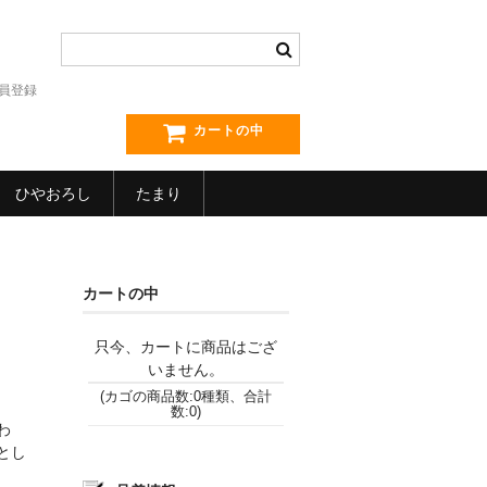
員登録
カートの中
ひやおろし
たまり
カートの中
只今、カートに商品はござ
いません。
(カゴの商品数:0種類、合計
数:0)
わ
とし